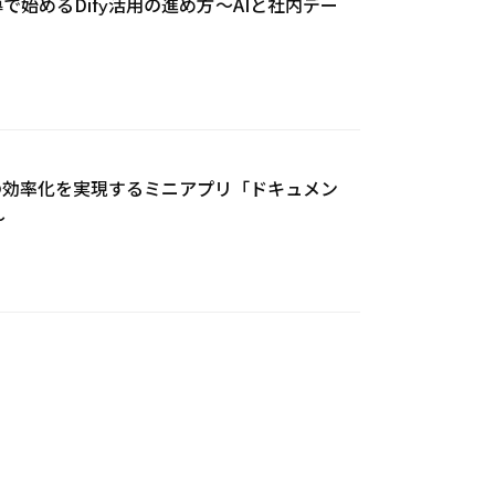
で始めるDify活用の進め方～AIと社内デー
業務の効率化を実現するミニアプリ「ドキュメン
～