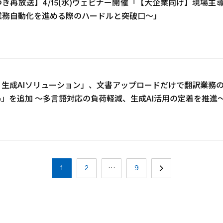
き再放送】4/15(水)ウェビナー開催「【大企業向け】現場主導
業務自動化を進める際のハードルと突破口～」
d AI 生成AIソリューション」、文書アップロードだけで翻訳
te」を追加 ～多言語対応の負荷軽減、生成AI活用の定着を推進
1
2
…
9