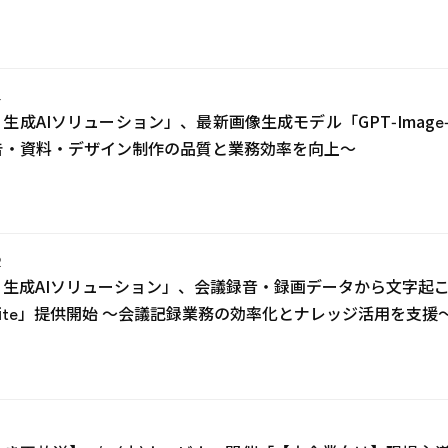
4
d AI 生成AIソリューション」、最新画像生成モデル「GPT‑Im
告・資料・デザイン制作の品質と業務効率を向上～
2
d AI 生成AIソリューション」、会議録音・録画データから文
ite」提供開始 ～会議記録業務の効率化とナレッジ活用を支援