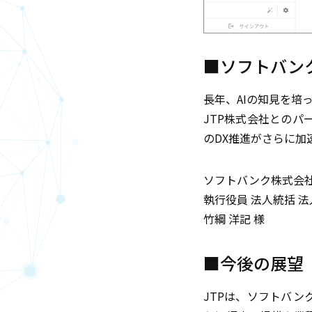
■ソフトバン
長年、AIの知見を培
JTP株式会社とのパ
のDX推進がさらに加
ソフトバンク株式会
執行役員 法人統括 
竹綱 洋記 様
■今後の展望
JTPは、ソフトバ