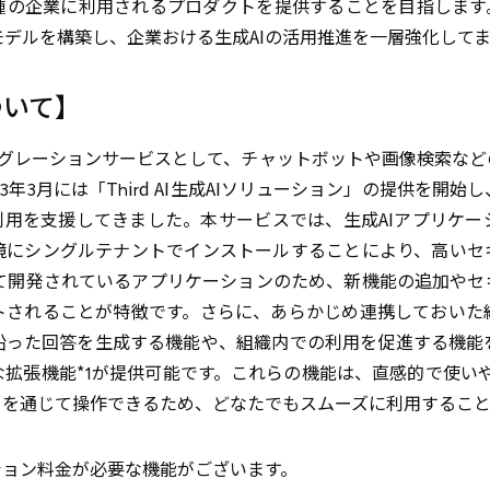
種の企業に利用されるプロダクトを提供することを目指します。
デルを構築し、企業おける生成AIの活用推進を一層強化して
について】
Iインテグレーションサービスとして、チャットボットや画像検索な
3年3月には「Third AI生成AIソリューション」の提供を開
利用を支援してきました。本サービスでは、生成AIアプリケ
境にシングルテナントでインストールすることにより、高いセ
して開発されているアプリケーションのため、新機能の追加や
トされることが特徴です。さらに、あらかじめ連携しておいた
沿った回答を生成する機能や、組織内での利用を促進する機能
拡張機能*1が提供可能です。これらの機能は、直感的で使いやす
）を通じて操作できるため、どなたでもスムーズに利用すること
ション料金が必要な機能がございます。