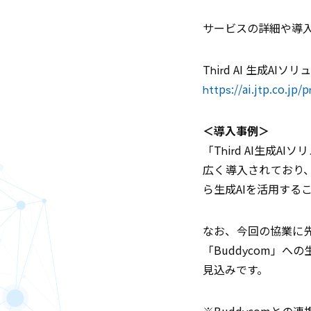
サービスの詳細や導
Third AI 生成AIソ
https://ai.jtp.co.jp/
＜導入事例＞
「Third AI生
広く導入されており
ら生成AIを活用する
なお、今回の協業に
「Buddycom」へ
見込みです。