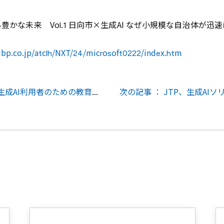
豊かな未来 Vol.1 日向市×生成AI なぜ小規模な自治体が迅
eibp.co.jp/atclh/NXT/24/microsoft0222/index.htm
前の記事 ： JTP、生成AI利用者のための教育サービスを提供開始～基礎編と応用編で学ぶ、生成AIリテラシーとプロンプト活用法～