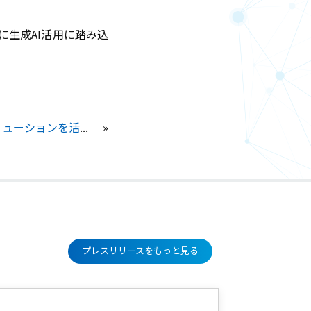
速に生成AI活用に踏み込
次の記事 ： JTP、生成AIソリューションを活用してサイエンスアーツ社の「Buddycom」と連携 ～生成AIが生み出す業務支援ツールで店舗・現場の生産性を向上～
プレスリリースをもっと見る